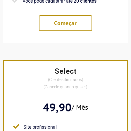
Você pode cadastrar até
20 clientes
Começar
Select
(Clientes ilimitados)
(Cancele quando quiser)
49,90
/ Mês
Site profissional