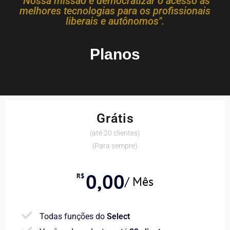
"Nossa missão é democratizar o acesso às
melhores tecnologias para os profissionais
liberais e autônomos".
Planos
Grátis
(até 20 clientes)
(Para sempre)
0,00
R$
/ Mês
Todas funções do
Select