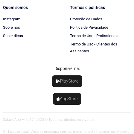
Quem somos
Termos e políticas
Instagram
Proteção de Dados
Sobre nós
Política de Privacidade
Super dicas
Termo de Uso - Profissionais
Termo de Uso - Clientes dos
Assinantes
Disponível na:
PlayStore
AppStore
SalanoApp — 2017- 2025 © Todos os direitos reservados
Oi! Leu até aqui? Você se preocupa com os mínimos detalhes mesmo. A gente