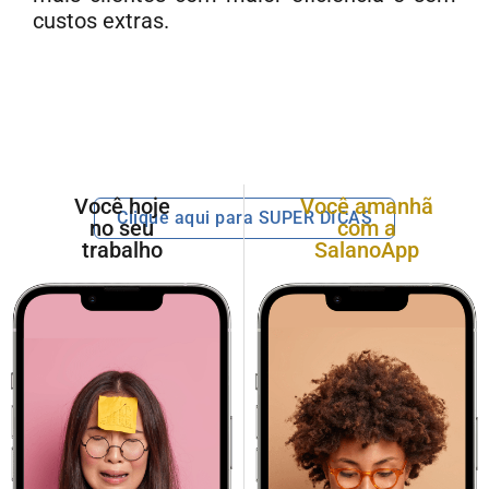
custos extras.
Você hoje
Você amanhã
Clique aqui para SUPER DICAS
no seu
com a
trabalho
SalanoApp