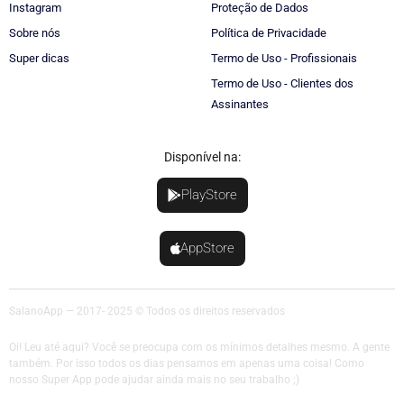
Instagram
Proteção de Dados
Sobre nós
Política de Privacidade
Super dicas
Termo de Uso - Profissionais
Termo de Uso - Clientes dos
Assinantes
Disponível na:
PlayStore
AppStore
SalanoApp — 2017- 2025 © Todos os direitos reservados
Oi! Leu até aqui? Você se preocupa com os mínimos detalhes mesmo. A gente
também. Por isso todos os dias pensamos em apenas uma coisa! Como
nosso Super App pode ajudar ainda mais no seu trabalho ;)