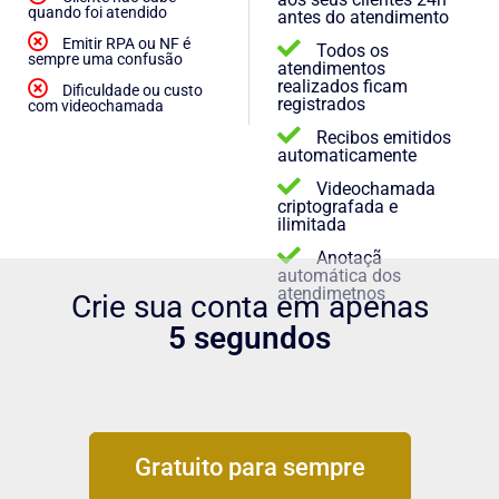
quando foi atendido
antes do atendimento
Emitir RPA ou NF é
Todos os
sempre uma confusão
atendimentos
realizados ficam
Dificuldade ou custo
registrados
com videochamada
Recibos emitidos
automaticamente
Videochamada
criptografada e
ilimitada
Anotaçã
automática dos
atendimetnos
Crie sua conta em apenas
5 segundos
Gratuito para sempre