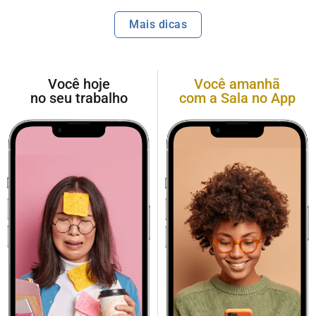
Mais dicas
Você hoje
Você amanhã
no seu trabalho
com a Sala no App