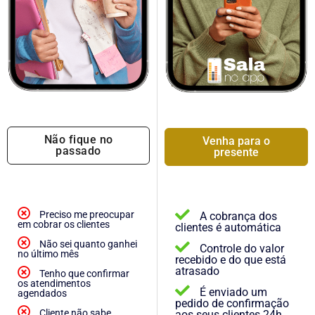
Não fique no
Venha para o
passado
presente
Preciso me preocupar
A cobrança dos
em cobrar os clientes
clientes é automática
Não sei quanto ganhei
Controle do valor
no último mês
recebido e do que está
atrasado
Tenho que confirmar
os atendimentos
É enviado um
agendados
pedido de confirmação
Cliente não sabe
aos seus clientes 24h