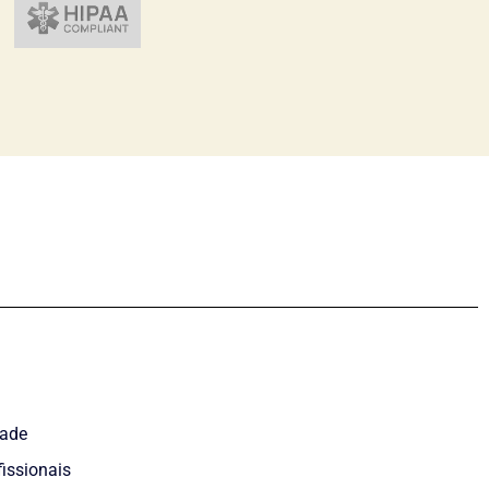
dade
fissionais